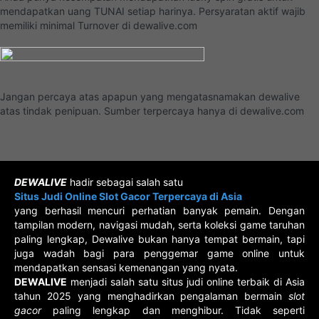
mendapatkan uang TUNAI setiap harinya. Persyaratan aktif wajib
memiliki minimal Turnover di dewalive.com
Jangan percaya atas apapun yang mengatasnamakan dewalive
atas tindak penipuan. Sumber terpercaya hanya di dewalive.com
DEWALIVE
hadir sebagai salah satu
Situs Judi Online Slot Gacor Terpercaya di Asia
yang berhasil mencuri perhatian banyak pemain. Dengan
tampilan modern, navigasi mudah, serta koleksi game taruhan
paling lengkap, Dewalive bukan hanya tempat bermain, tapi
juga wadah bagi para penggemar game online untuk
mendapatkan sensasi kemenangan yang nyata.
DEWALIVE
menjadi salah satu situs judi online terbaik di Asia
tahun 2025 yang menghadirkan pengalaman bermain
slot
gacor
paling lengkap dan menghibur. Tidak seperti