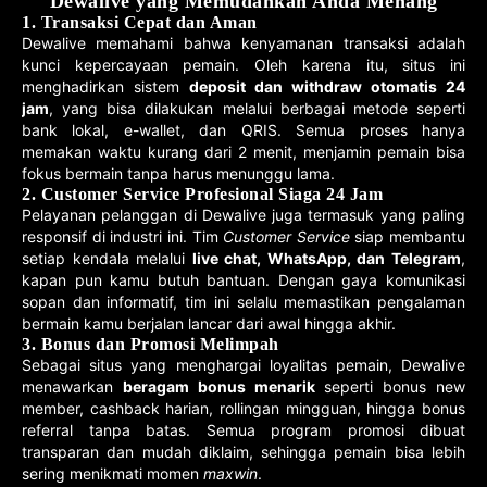
Dewalive yang Memudahkan Anda Menang
1. Transaksi Cepat dan Aman
Dewalive memahami bahwa kenyamanan transaksi adalah
kunci kepercayaan pemain. Oleh karena itu, situs ini
menghadirkan sistem
deposit dan withdraw otomatis 24
jam
, yang bisa dilakukan melalui berbagai metode seperti
bank lokal, e-wallet, dan QRIS. Semua proses hanya
memakan waktu kurang dari 2 menit, menjamin pemain bisa
fokus bermain tanpa harus menunggu lama.
2. Customer Service Profesional Siaga 24 Jam
Pelayanan pelanggan di Dewalive juga termasuk yang paling
responsif di industri ini. Tim
Customer Service
siap membantu
setiap kendala melalui
live chat, WhatsApp, dan Telegram
,
kapan pun kamu butuh bantuan. Dengan gaya komunikasi
sopan dan informatif, tim ini selalu memastikan pengalaman
bermain kamu berjalan lancar dari awal hingga akhir.
3. Bonus dan Promosi Melimpah
Sebagai situs yang menghargai loyalitas pemain, Dewalive
menawarkan
beragam bonus menarik
seperti bonus new
member, cashback harian, rollingan mingguan, hingga bonus
referral tanpa batas. Semua program promosi dibuat
transparan dan mudah diklaim, sehingga pemain bisa lebih
sering menikmati momen
maxwin
.