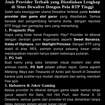
Jenis Provider Terbaik yang Disediakan Lengkap
di Situs Dewalive Dengan Pola RTP Tinggi
Salah satu keunggulan utama Dewalive terletak pada
koleksi
provider dan game slot gacor
yang disediakan. Semua
berasal dari pengembang ternama dunia, dengan reputasi
RTP tinggi dan gameplay seru yang menantang.
1. Pragmatic Play
Siapa yang tidak kenal
Pragmatic Play
? Provider ini dikenal
dengan deretan game legendaris seperti
Sweet Bonanza
,
Gates of Olympus
, dan
Starlight Princess
. Dengan RTP yang
stabil di atas 96%, pemain punya peluang besar untuk
mendapatkan
maxwin
hanya dalam beberapa putaran.
2. PG Soft
Buat kamu yang suka tampilan visual modern dan efek
animasi ciamik,
PG Soft
adalah pilihan tepat. Game seperti
Mahjong Ways
dan
Treasures of Aztec
jadi favorit di Dewalive
karena pola scatter-nya mudah dipahami dan sering memberi
free spin.
3. Habanero & Joker Gaming
Kedua provider ini dikenal dengan game klasik namun tetap
gacor seperti
Koi Gate
,
Hot Hot Fruit
, dan
Roma X
. Di
Dewalive, semua game dari provider ini bisa dimainkan tanpa
delay dengan sistem server super cepat.