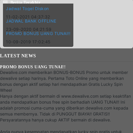
Berita Terakhir
Jadwal Togel Diskon
11-02-2021 04:37:32
JADWAL BANK OFFLINE
23-09-2020 04:21:59
PROMO BONUS UANG TUNAI!!
10-09-2019 17:02:45
LATEST
NEWS
PROMO BONUS UANG TUNAI!!
Dewalive.com memberikan BONUS-BONUS Promo untuk member
dewalive setiap harinya. Pertama Toto Online yang memberikan
bonus dengan aktif setiap hari mendapatkan Gratis Lucky Spin
Wheel
Hanya dengan aktif bermain di www.dewalive.com setiap keaktifan
anda mendapatkan bonus free spin berhadiah UANG TUNAI!! Ini
adalah promosi cuma-cuma yang diberikan dewalive.com kepada
semua membernya. Tidak di PUNGGUT BIAYA!! GRATIS!!
Persyaratannya hanya cukup AKTIF bermain di dewalive.
Anda punya kesempatan mendapatkan lucky spin gratis untuk