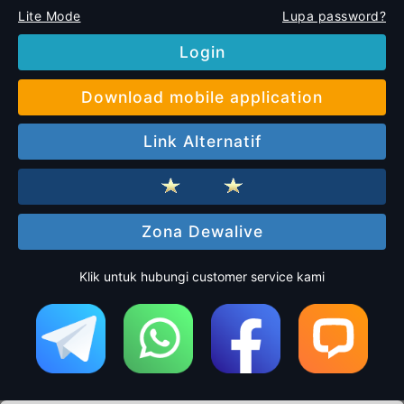
Lite Mode
Lupa password?
Login
Download mobile application
Link Alternatif
Zona Dewalive
Klik untuk hubungi customer service kami